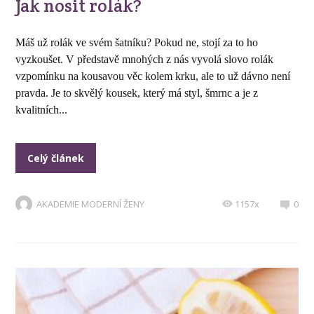
Jak nosit rolák?
Máš už rolák ve svém šatníku? Pokud ne, stojí za to ho
vyzkoušet. V představě mnohých z nás vyvolá slovo rolák
vzpomínku na kousavou věc kolem krku, ale to už dávno není
pravda. Je to skvělý kousek, který má styl, šmrnc a je z
kvalitních...
Celý článek
AKADEMIE MODERNÍ ŽENY
1157x
0