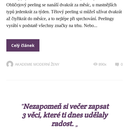
Obličejový peeling se nanáší dvakrát za měsíc, u mastnějších
typů jedenkrát za týden. Tělový peeling si můžeš užívat dvakrát
až čtyřikrát do měsíce, a to nejlépe při sprchování. Peelingy
vyrábí v podstatě všechny značky na trhu. Nebo...
Celý článek
AKADEMIE MODERNÍ ŽENY
890x
0
"
Nezapomeň si večer zapsat
3 věci, které ti dnes udělaly
radost.
„