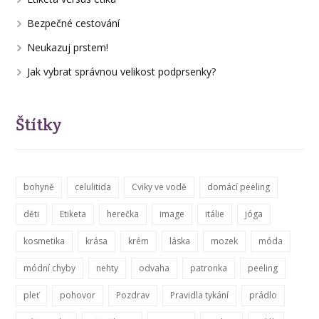
Bezpečné cestování
Neukazuj prstem!
Jak vybrat správnou velikost podprsenky?
Štítky
bohyně
celulitida
Cviky ve vodě
domácí peeling
děti
Etiketa
herečka
image
itálie
jóga
kosmetika
krása
krém
láska
mozek
móda
módní chyby
nehty
odvaha
patronka
peeling
pleť
pohovor
Pozdrav
Pravidla tykání
prádlo