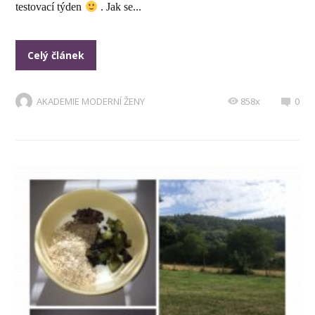
testovací týden
. Jak se...
Celý článek
AKADEMIE MODERNÍ ŽENY
858x
0