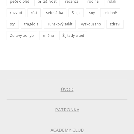
péče o pleť
přitažlivost
recenze
rodina
rolák
rozvod
růst
sebeláska
Silaja
sny
snídaně
styl
tragédie
Tuňákový salát
vyzkoušeno
zdraví
Zdravý pohyb
změna
Žij tady a teď
ÚVOD
PATRONKA
ACADEMY CLUB