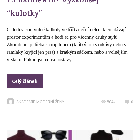
“kulotky”
Culottes jsou volné kalhoty ve tříčtvrteční délce, které dávají
prostor experimentům a hodí se pro všechny druhy stylů.
Zkombinuj je třeba s crop topem (krátký top s rukávy nebo s
ramínky kryjící jen prsa) a krátkým sáčkem, nebo s volnějším
vrškem. Pokud jsi menší postavy,...
Celý článek
AKADEMIE MODERNÍ ŽENY
804x
0