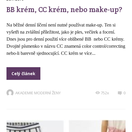
BB krém, CC krém, nebo make-up?
Na běžné denní líčení není nutné používat make-up. Ten si
vyšetři na zvláštní příležitost, jako je ples, večírek a focení.
Dnes jsou pro denní použití více oblíbené BB nebo CC krémy.
Dvojité písmenko v názvu CC znamená color control/correcting
nebo-li barevně sjednocující. CC krém se více...
Celý článek
AKADEMIE MODERNÍ ŽENY
752x
0