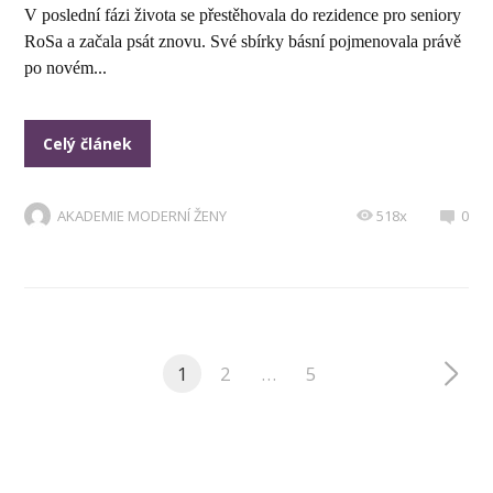
V poslední fázi života se přestěhovala do rezidence pro seniory
RoSa a začala psát znovu. Své sbírky básní pojmenovala právě
po novém...
Celý článek
AKADEMIE MODERNÍ ŽENY
518x
0
1
2
…
5