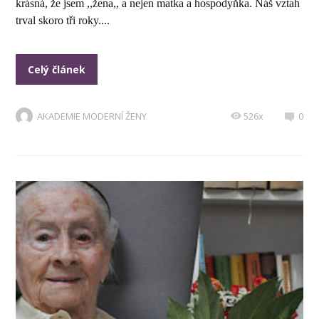
krásná, že jsem ,,žena,, a nejen matka a hospodyňka. Náš vztah
trval skoro tři roky....
Celý článek
AKADEMIE MODERNÍ ŽENY
526x
0