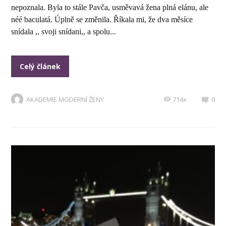
nepoznala. Byla to stále Pavča, usměvavá žena plná elánu, ale
néé baculatá. Úplně se změnila. Říkala mi, že dva měsíce
snídala ,, svoji snídani,, a spolu...
Celý článek
AKADEMIE MODERNÍ ŽENY
714x
0