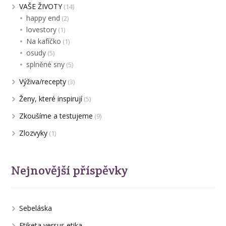
VAŠE ŽIVOTY
(14)
happy end
(2)
lovestory
(1)
Na kafíčko
(1)
osudy
(5)
splněné sny
(5)
Výživa/recepty
(3)
Ženy, které inspirují
(5)
Zkoušíme a testujeme
(9)
Zlozvyky
(1)
Nejnovější příspěvky
Sebeláska
Etiketa versus etika